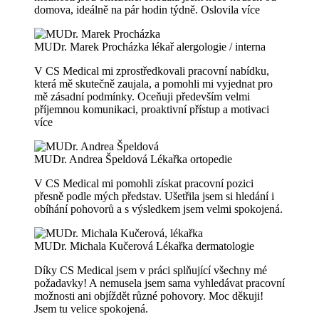
domova, ideálně na pár hodin týdně. Oslovila
více
MUDr. Marek Procházka
lékař alergologie / interna
V CS Medical mi zprostředkovali pracovní nabídku,
která mě skutečně zaujala, a pomohli mi vyjednat pro
mě zásadní podmínky. Oceňuji především velmi
příjemnou komunikaci, proaktivní přístup a motivaci
více
MUDr. Andrea Špeldová
Lékařka ortopedie
V CS Medical mi pomohli získat pracovní pozici
přesně podle mých představ. Ušetřila jsem si hledání i
obíhání pohovorů a s výsledkem jsem velmi spokojená.
MUDr. Michala Kučerová
Lékařka dermatologie
Díky CS Medical jsem v práci splňující všechny mé
požadavky! A nemusela jsem sama vyhledávat pracovní
možnosti ani objíždět různé pohovory. Moc děkuji!
Jsem tu velice spokojená.