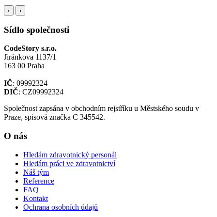
‹
›
Sídlo společnosti
CodeStory s.r.o.
Jiránkova 1137/1
163 00 Praha
IČ
: 09992324
DIČ
: CZ09992324
Společnost zapsána v obchodním rejstříku u Městského soudu v
Praze, spisová značka C 345542.
O nás
Hledám zdravotnický personál
Hledám práci ve zdravotnictví
Náš tým
Reference
FAQ
Kontakt
Ochrana osobních údajů