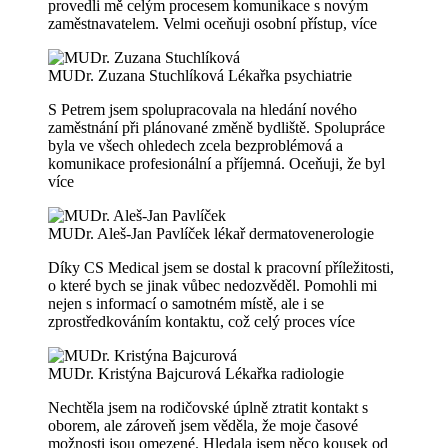
provedli mě celým procesem komunikace s novým
zaměstnavatelem. Velmi oceňuji osobní přístup,
více
MUDr. Zuzana Stuchlíková
Lékařka psychiatrie
S Petrem jsem spolupracovala na hledání nového
zaměstnání při plánované změně bydliště. Spolupráce
byla ve všech ohledech zcela bezproblémová a
komunikace profesionální a příjemná. Oceňuji, že byl
více
MUDr. Aleš-Jan Pavlíček
lékař dermatovenerologie
Díky CS Medical jsem se dostal k pracovní příležitosti,
o které bych se jinak vůbec nedozvěděl. Pomohli mi
nejen s informací o samotném místě, ale i se
zprostředkováním kontaktu, což celý proces
více
MUDr. Kristýna Bajcurová
Lékařka radiologie
Nechtěla jsem na rodičovské úplně ztratit kontakt s
oborem, ale zároveň jsem věděla, že moje časové
možnosti jsou omezené. Hledala jsem něco kousek od