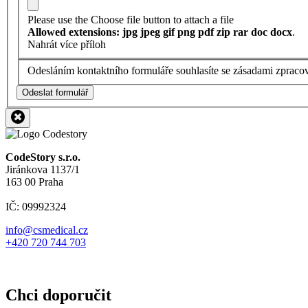
Please use the Choose file button to attach a file
Allowed extensions: jpg jpeg gif png pdf zip rar doc docx
.
Nahrát více příloh
Odesláním kontaktního formuláře souhlasíte se zásadami zpraco
Odeslat formulář
CodeStory s.r.o.
Jiránkova 1137/1
163 00 Praha
IČ: 09992324
info@csmedical.cz
+420 720 744 703
Chci doporučit