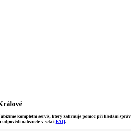
Králové
 Nabízíme kompletní servis, který zahrnuje pomoc při hledání spr
 a odpovědi naleznete v sekci
FAQ
.