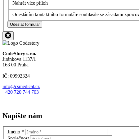
Nahrát více příloh
Odesláním kontaktního formuláře souhlasíte se zásadami zpraco
Odeslat formulář
CodeStory s.r.o.
Jiránkova 1137/1
163 00 Praha
IČ: 09992324
info@csmedical.cz
+420 720 744 703
Napište nám
Jméno
*
Společnost