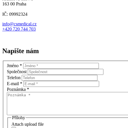
163 00 Praha
IČ: 09992324
info@csmedical.cz
+420 720 744 703
Napište nám
Jméno
*
Společnost
Telefon
E-mail
*
Poznámka
*
Přílohy
Attach upload file