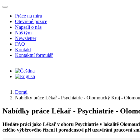
Přejít k hlavnímu obsahu
Práce na míru
Otevřené pozice
Napsali o nás
Náš tým
Newsletter
FAQ
Kontakt
Kontaktní formulář
Domů
Nabídky práce Lékař - Psychiatrie - Olomoucký Kraj - Olomo
Nabídky práce Lékař - Psychiatrie - Olo
Hledáte práci jako Lékař v oboru Psychiatrie v lokalitě Olomo
celého výběrového řízení i poradenství při uzavírání pracovní sm