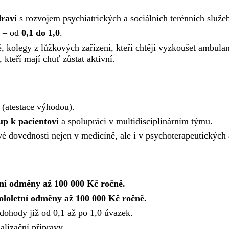
raví
s rozvojem psychiatrických a sociálních terénních služe
í – od
0,1 do 1,0
.
kolegy z lůžkových zařízení, kteří chtějí vyzkoušet ambulanci,
kteří mají chuť zůstat aktivní.
 (atestace výhodou).
up k pacientovi
a spolupráci v multidisciplinárním týmu.
 své dovednosti nejen v medicíně, ale i v psychoterapeutických
tní odměny až 100 000 Kč ročně.
ololetní odměny až 100 000 Kč ročně.
dohody již od 0,1 až po 1,0 úvazek.
alizační přípravy.