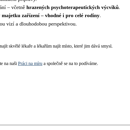
ání – včetně
hrazených psychoterapeutických výcviků
.
v majetku zařízení – vhodné i pro celé rodiny
.
nou vizí a dlouhodobou perspektivou.
t skvělé lékaře a lékařům najít místo, které jim dává smysl.
te na naši
Práci na míru
a společně se na to podíváme.