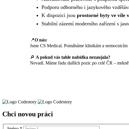
Podporu odborného i jazykového vzděláv
K dispozici jsou
prostorné byty ve vile 
Stabilní zázemí moderního zařízení s jas
📍
O nás:
Jsme CS Medical. Pomáháme klinikám a nemocnicím nají
🔎
A pokud vás tahle nabídka nezaujala?
Nevadí. Máme řadu dalších pozic po celé ČR – mrkně
Chci novou práci
Jméno
*