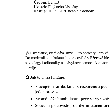
Úroveň
: L2, L3
Úvazek
:
Plný nebo částečný
Nástup
: 01. 09. 2026 nebo dle dohody
🩺 Psychiatrie, která dává smysl. Pro pacienty i pro vá
Do moderního ambulantního pracoviště v
Přerově
hl
sexuology i odborníky na návykové nemoci. Atestace 
rozvíjet.
🏥
Jak to u nás funguje:
Pracujete v
ambulanci s rozšířenou péčí
jeden provaz.
Kromě běžné ambulantní péče se výrazn
Součástí pracoviště jsou
denní stacionář