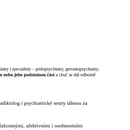
atry i specialisty – pedopsychiatry, gerontopsychiatry,
n nebo jeho podstatnou část
a chuť se dál odborně
diktolog i psychiatrické sestry táhnou za
úzkostnými, afektivními i osobnostními