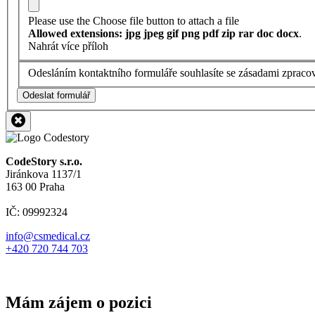
Please use the Choose file button to attach a file
Allowed extensions: jpg jpeg gif png pdf zip rar doc docx
.
Nahrát více příloh
Odesláním kontaktního formuláře souhlasíte se zásadami zpraco
Odeslat formulář
CodeStory s.r.o.
Jiránkova 1137/1
163 00 Praha
IČ: 09992324
info@csmedical.cz
+420 720 744 703
Mám zájem o pozici