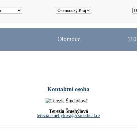
Olomouc
110
Kontaktní osoba
Terezia Šmehýlová
terezia.smehylova@csmedical.cz