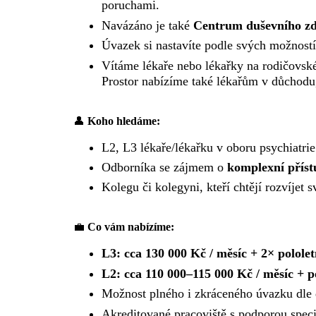
poruchami.
Navázáno je také
Centrum duševního zd
Úvazek si nastavíte podle svých možnost
Vítáme lékaře nebo lékařky na rodičovské, 
Prostor nabízíme také lékařům v důchodu, 
👤
Koho hledáme:
L2, L3 lékaře/lékařku v oboru psychiatrie
Odborníka se zájmem o
komplexní příst
Kolegu či kolegyni, kteří chtějí rozvíjet
💼
Co vám nabízíme:
L3: cca 130 000 Kč / měsíc + 2× polole
L2: cca 110 000–115 000 Kč / měsíc + p
Možnost plného i zkráceného úvazku dle 
Akreditované pracoviště s podporou speci