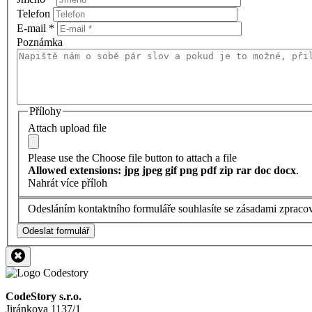
Telefon
E-mail
*
Poznámka
Přílohy
Attach upload file
Please use the Choose file button to attach a file
Allowed extensions: jpg jpeg gif png pdf zip rar doc docx
.
Nahrát více příloh
Odesláním kontaktního formuláře souhlasíte se zásadami zpraco
Odeslat formulář
CodeStory s.r.o.
Jiránkova 1137/1