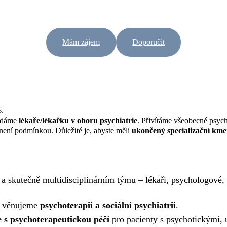
Mám zájem
Doporučit
s.
edáme
lékaře/lékařku v oboru psychiatrie
. Přivítáme všeobecné psychi
není podmínkou. Důležité je, abyste měli
ukončený specializační kme
a skutečně multidisciplinárním týmu – lékaři, psychologové, a
ě věnujeme
psychoterapii a sociální psychiatrii
.
e s psychoterapeutickou péčí
pro pacienty s psychotickými, 