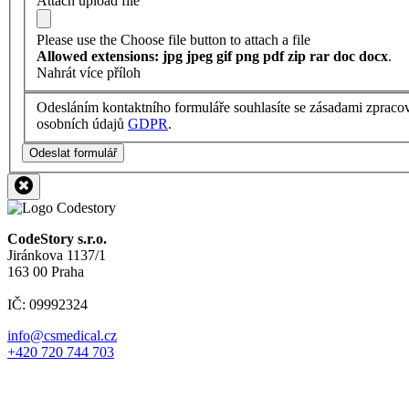
Attach upload file
Please use the Choose file button to attach a file
Allowed extensions: jpg jpeg gif png pdf zip rar doc docx
.
Nahrát více příloh
Odesláním kontaktního formuláře souhlasíte se zásadami zpraco
osobních údajů
GDPR
.
Odeslat formulář
CodeStory s.r.o.
Jiránkova 1137/1
163 00 Praha
IČ: 09992324
info@csmedical.cz
+420 720 744 703