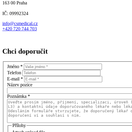
163 00 Praha
IČ: 09992324
info@csmedical.cz
+420 720 744 703
Chci doporučit
Jméno
*
Telefon
E-mail
*
Název pozice
Poznámka
*
Přílohy