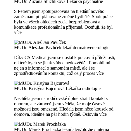
MUDr. Zuzana Stuchlíková
Lékařka psychiatrie
S Petrem jsem spolupracovala na hledání nového
zaměstnání při plánované změně bydliště. Spolupráce
byla ve všech ohledech zcela bezproblémová a
komunikace profesionální a příjemná. Oceňuji, že byl
více
MUDr. Aleš-Jan Pavlíček
lékař dermatovenerologie
Díky CS Medical jsem se dostal k pracovní příležitosti,
o které bych se jinak vůbec nedozvěděl. Pomohli mi
nejen s informací o samotném místě, ale i se
zprostředkováním kontaktu, což celý proces
více
MUDr. Kristýna Bajcurová
Lékařka radiologie
Nechtěla jsem na rodičovské úplně ztratit kontakt s
oborem, ale zároveň jsem věděla, že moje časové
možnosti jsou omezené. Hledala jsem něco kousek od
domova, ideálně na pár hodin týdně. Oslovila
více
MUDr. Marek Procházka
lékař alergologie / interna