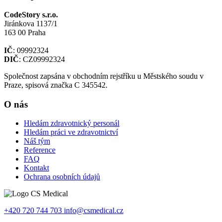
CodeStory s.r.o.
Jiránkova 1137/1
163 00 Praha
IČ
: 09992324
DIČ
: CZ09992324
Společnost zapsána v obchodním rejstříku u Městského soudu v
Praze, spisová značka C 345542.
O nás
Hledám zdravotnický personál
Hledám práci ve zdravotnictví
Náš tým
Reference
FAQ
Kontakt
Ochrana osobních údajů
+420 720 744 703
info@csmedical.cz