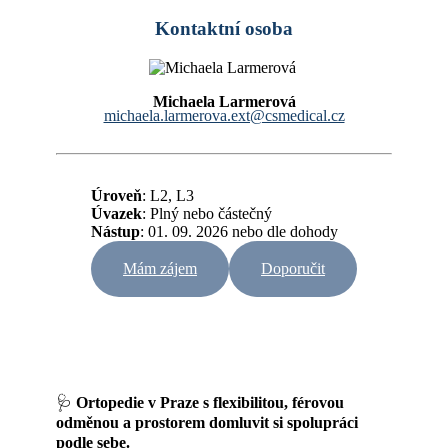
Kontaktní osoba
Michaela Larmerová
michaela.larmerova.ext@csmedical.cz
Úroveň
: L2, L3
Úvazek
:
Plný nebo částečný
Nástup
: 01. 09. 2026 nebo dle dohody
Mám zájem
Doporučit
🩺
Ortopedie v Praze s flexibilitou, férovou
odměnou a prostorem domluvit si spolupráci
podle sebe.