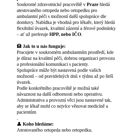
Soukromé zdravotnické pracoviště v
Praze
hledá
atestovaného ortopeda nebo ortopedku pro
ambulantní péči s možností další spolupráce dle
domluvy. Nabídka je vhodná pro lékaře, který hledá
flexibilní úvazek, kvalitní zázemí a férové podmínky
– ať už preferuje
HPP, nebo IČO
.
🏥
Jak to u nás funguje:
Pracujete v soukromém ambulantním prostředí, kde
je důraz na kvalitní péči, dobrou organizaci provozu
a profesionální komunikaci s pacienty.
Spolupráce může být nastavená podle vašich
možností – od pravidelných dnů v týdnu až po širší
úvazek.
Podle konkrétního pracoviště je možná také
návaznost na další odbornosti nebo operativu.
Administrativa a provozní věci jsou nastavené tak,
aby se lékař mohl co nejvíce věnovat medicíně a
pacientům
.
👤
Koho hledáme:
Atestovaného ortopeda nebo ortopedku.