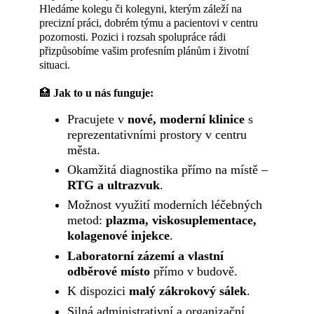
Hledáme kolegu či kolegyni, kterým záleží na
precizní práci, dobrém týmu a pacientovi v centru
pozornosti. Pozici i rozsah spolupráce rádi
přizpůsobíme vašim profesním plánům i životní
situaci.
🏥
Jak to u nás funguje:
Pracujete v
nové, moderní klinice
s
reprezentativními prostory v centru
města.
Okamžitá diagnostika přímo na místě –
RTG a ultrazvuk
.
Možnost využití moderních léčebných
metod:
plazma, viskosuplementace,
kolagenové injekce
.
Laboratorní zázemí a vlastní
odběrové místo
přímo v budově.
K dispozici
malý zákrokový sálek
.
Silná administrativní a organizační