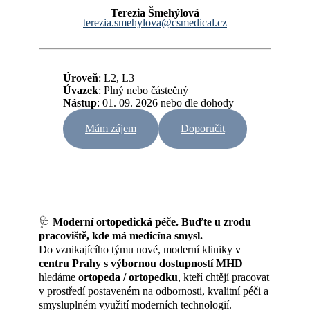
Terezia Šmehýlová
terezia.smehylova@csmedical.cz
Úroveň
: L2, L3
Úvazek
:
Plný nebo částečný
Nástup
: 01. 09. 2026 nebo dle dohody
Mám zájem
Doporučit
🩺
Moderní ortopedická péče. Buďte u zrodu
pracoviště, kde má medicína smysl.
Do vznikajícího týmu nové, moderní kliniky v
centru Prahy s výbornou dostupností MHD
hledáme
ortopeda / ortopedku
, kteří chtějí pracovat
v prostředí postaveném na odbornosti, kvalitní péči a
smysluplném využití moderních technologií.