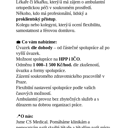
Lékaře či lékařku, který/á má zájem o ambulantní
ortopedickou péči v soukromém prostředí.
Někoho, kdo má profesionální, lidský a
proklientský přístup
.
Kolegu nebo kolegyni, který/á ocení flexibilitu,
samostatnost a férovou domluvu.
💼
Co vám nabízíme:
Úvazek
dle dohody
– od částečné spolupráce až po
vyšší úvazek.
Možnost spolupráce na
HPP i IČO
.
Odměnu
1 000–1 500 Kč/hod.
dle zkušeností,
úvazku a formy spolupráce.
Zázemí soukromého zdravotnického pracoviště v
Praze.
Flexibilní nastavení spolupráce podle vašich
časových možností.
Ambulantní provoz bez zbytečných služeb a s
důrazem na dobrou organizaci práce.
📍
O nás:
Jsme CS Medical. Pomáháme klinikám a
nemocnicím najít skvělé lékaře a lékařům najít místo,