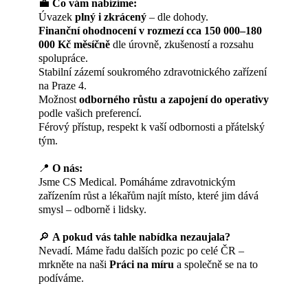
💼
Co vám nabízíme:
Úvazek
plný i zkrácený
– dle dohody.
Finanční ohodnocení v rozmezí cca 150 000–180
000 Kč měsíčně
dle úrovně, zkušeností a rozsahu
spolupráce.
Stabilní zázemí soukromého zdravotnického zařízení
na Praze 4.
Možnost
odborného růstu a zapojení do operativy
podle vašich preferencí.
Férový přístup, respekt k vaší odbornosti a přátelský
tým.
📍
O nás:
Jsme CS Medical. Pomáháme zdravotnickým
zařízením růst a lékařům najít místo, které jim dává
smysl – odborně i lidsky.
🔎
A pokud vás tahle nabídka nezaujala?
Nevadí. Máme řadu dalších pozic po celé ČR –
mrkněte na naši
Práci na míru
a společně se na to
podíváme.