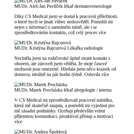
MUDr. Aleš-Jan Pavlíček
lékař dermatovenerologie
Díky CS Medical jsem se dostal k pracovní příležitosti,
o které bych se jinak vůbec nedozvěděl. Pomohli mi
nejen s informací o samotném místě, ale i se
zprostředkováním kontaktu, což celý proces
více
MUDr. Kristýna Bajcurová
Lékařka radiologie
Nechtěla jsem na rodičovské úplně ztratit kontakt s
oborem, ale zároveň jsem věděla, že moje časové
možnosti jsou omezené. Hledala jsem něco kousek od
domova, ideálně na pár hodin týdně. Oslovila
více
MUDr. Marek Procházka
lékař alergologie / interna
V CS Medical mi zprostředkovali pracovní nabídku,
která mě skutečně zaujala, a pomohli mi vyjednat pro
mě zásadní podmínky. Oceňuji především velmi
příjemnou komunikaci, proaktivní přístup a motivaci
více