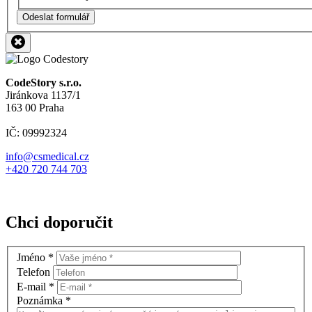
Odeslat formulář
CodeStory s.r.o.
Jiránkova 1137/1
163 00 Praha
IČ: 09992324
info@csmedical.cz
+420 720 744 703
Chci doporučit
Jméno
*
Telefon
E-mail
*
Poznámka
*