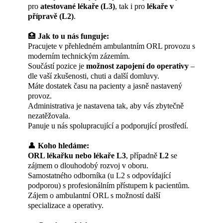
pro
atestované lékaře (L3)
, tak i pro
lékaře v
přípravě (L2)
.
🏥
Jak to u nás funguje:
Pracujete v přehledném ambulantním ORL provozu s
moderním technickým zázemím.
Součástí pozice je
možnost zapojení do operativy
–
dle vaší zkušenosti, chuti a další domluvy.
Máte dostatek času na pacienty a jasně nastavený
provoz.
Administrativa je nastavena tak, aby vás zbytečně
nezatěžovala.
Panuje u nás spolupracující a podporující prostředí.
👤
Koho hledáme:
ORL lékařku nebo lékaře L3
, případně
L2
se
zájmem o dlouhodobý rozvoj v oboru.
Samostatného odborníka (u L2 s odpovídající
podporou) s profesionálním přístupem k pacientům.
Zájem o ambulantní ORL s možností další
specializace a operativy.