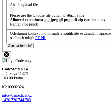
Attach upload file
Please use the Choose file button to attach a file
Allowed extensions: jpg jpeg gif png pdf zip rar doc docx
.
Nahrát více příloh
Odesláním kontaktního formuláře souhlasíte se zásadami zpraco
osobních údajů
GDPR
.
Odeslat formulář
CodeStory s.r.o.
Jiránkova 1137/1
163 00 Praha
IČ: 09992324
info@csmedical.cz
+420 720 744 703