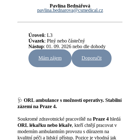
Pavlína Bednářová
pavlina.bednarova@csmedical.cz
Úroveň
: L3
Úvazek
:
Plný nebo částečný
Nástup
: 01. 09. 2026 nebo dle dohody
Mám zájem
Doporučit
🩺
ORL ambulance s možností operativy. Stabilní
zázemí na Praze 4.
Soukromé zdravotnické pracoviště na
Praze 4
hledá
ORL lékařku nebo lékaře
, kteří chtějí pracovat v
moderním ambulantním provozu s důrazem na
kvalitní péči a lidský přístup. Pozice je vhodná jak