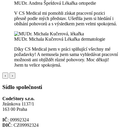
MUDr. Andrea Špeldová
Lékařka ortopedie
V CS Medical mi pomohli získat pracovní pozici
přesně podle mých představ. Ušetřila jsem si hledání i
obíhání pohovorů a s výsledkem jsem velmi spokojená.
MUDr. Michala Kučerová
Lékařka dermatologie
Díky CS Medical jsem v práci splňující všechny mé
požadavky! A nemusela jsem sama vyhledávat pracovní
možnosti ani objíždět různé pohovory. Moc děkuji!
Jsem tu velice spokojená.
‹
›
Sídlo společnosti
CodeStory s.r.o.
Jiránkova 1137/1
163 00 Praha
IČ
: 09992324
DIČ
: CZ09992324