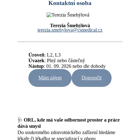
Kontaktní osoba
Terezia Šmehýlová
terezia.smehylova@csmedical.cz
Úroveň
: L2, L3
Úvazek
:
Plný nebo částečný
Nástup
: 01. 09. 2026 nebo dle dohody
Mám zájem
Doporučit
🩺
ORL, kde má vaše odbornost prostor a práce
dává smysl
Do soukromého zdravotnického zařízení hledáme
lékaře či lékařku se specializací v oboru