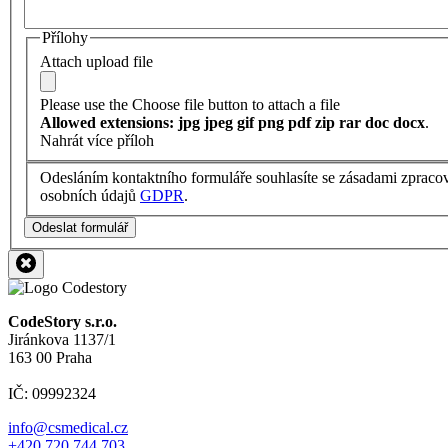
Přílohy
Attach upload file
Please use the Choose file button to attach a file
Allowed extensions: jpg jpeg gif png pdf zip rar doc docx
.
Nahrát více příloh
Odesláním kontaktního formuláře souhlasíte se zásadami zpraco
osobních údajů
GDPR
.
Odeslat formulář
CodeStory s.r.o.
Jiránkova 1137/1
163 00 Praha
IČ: 09992324
info@csmedical.cz
+420 720 744 703