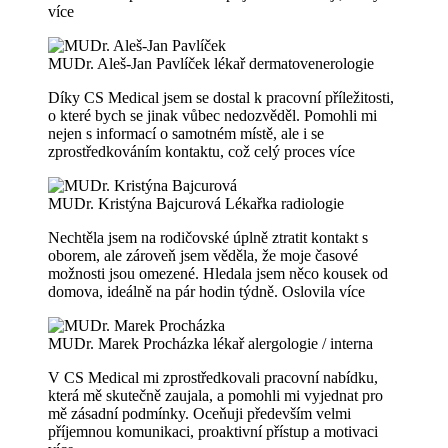
více
MUDr. Aleš-Jan Pavlíček
lékař dermatovenerologie
Díky CS Medical jsem se dostal k pracovní příležitosti,
o které bych se jinak vůbec nedozvěděl. Pomohli mi
nejen s informací o samotném místě, ale i se
zprostředkováním kontaktu, což celý proces
více
MUDr. Kristýna Bajcurová
Lékařka radiologie
Nechtěla jsem na rodičovské úplně ztratit kontakt s
oborem, ale zároveň jsem věděla, že moje časové
možnosti jsou omezené. Hledala jsem něco kousek od
domova, ideálně na pár hodin týdně. Oslovila
více
MUDr. Marek Procházka
lékař alergologie / interna
V CS Medical mi zprostředkovali pracovní nabídku,
která mě skutečně zaujala, a pomohli mi vyjednat pro
mě zásadní podmínky. Oceňuji především velmi
příjemnou komunikaci, proaktivní přístup a motivaci