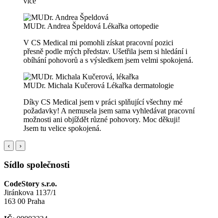
více
MUDr. Andrea Špeldová
Lékařka ortopedie
V CS Medical mi pomohli získat pracovní pozici
přesně podle mých představ. Ušetřila jsem si hledání i
obíhání pohovorů a s výsledkem jsem velmi spokojená.
MUDr. Michala Kučerová
Lékařka dermatologie
Díky CS Medical jsem v práci splňující všechny mé
požadavky! A nemusela jsem sama vyhledávat pracovní
možnosti ani objíždět různé pohovory. Moc děkuji!
Jsem tu velice spokojená.
‹
›
Sídlo společnosti
CodeStory s.r.o.
Jiránkova 1137/1
163 00 Praha