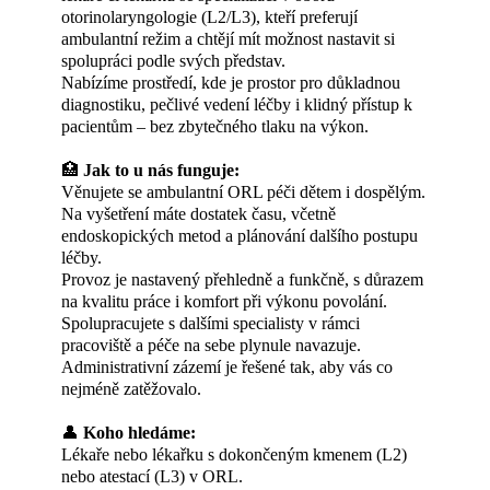
otorinolaryngologie (L2/L3), kteří preferují
ambulantní režim a chtějí mít možnost nastavit si
spolupráci podle svých představ.
Nabízíme prostředí, kde je prostor pro důkladnou
diagnostiku, pečlivé vedení léčby i klidný přístup k
pacientům – bez zbytečného tlaku na výkon.
🏥
Jak to u nás funguje:
Věnujete se ambulantní ORL péči dětem i dospělým.
Na vyšetření máte dostatek času, včetně
endoskopických metod a plánování dalšího postupu
léčby.
Provoz je nastavený přehledně a funkčně, s důrazem
na kvalitu práce i komfort při výkonu povolání.
Spolupracujete s dalšími specialisty v rámci
pracoviště a péče na sebe plynule navazuje.
Administrativní zázemí je řešené tak, aby vás co
nejméně zatěžovalo.
👤
Koho hledáme:
Lékaře nebo lékařku s dokončeným kmenem (L2)
nebo atestací (L3) v ORL.