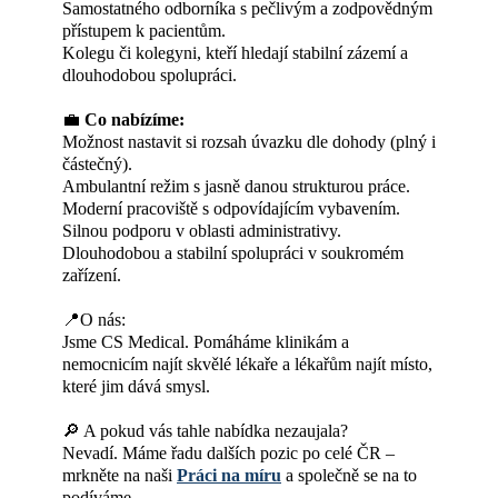
Samostatného odborníka s pečlivým a zodpovědným
přístupem k pacientům.
Kolegu či kolegyni, kteří hledají stabilní zázemí a
dlouhodobou spolupráci.
💼
Co nabízíme:
Možnost nastavit si rozsah úvazku dle dohody (plný i
částečný).
Ambulantní režim s jasně danou strukturou práce.
Moderní pracoviště s odpovídajícím vybavením.
Silnou podporu v oblasti administrativy.
Dlouhodobou a stabilní spolupráci v soukromém
zařízení.
📍O nás:
Jsme CS Medical. Pomáháme klinikám a
nemocnicím najít skvělé lékaře a lékařům najít místo,
které jim dává smysl.
🔎 A pokud vás tahle nabídka nezaujala?
Nevadí. Máme řadu dalších pozic po celé ČR –
mrkněte na naši
Práci na míru
a společně se na to
podíváme.