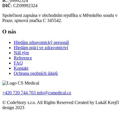
IČ
: 09992324
DIČ
: CZ09992324
Společnost zapsána v obchodním rejstříku u Městského soudu v
Praze, spisová značka C 345542.
O nás
Hledám zdravotnický personál
Hledám práci ve zdravotnictví
Náš tým
Reference
FAQ
Kontakt
Ochrana osobních údajů
+420 720 744 703
info@csmedical.cz
© CodeStory s.r.o. All Rights Reserved Created by Lukáš Krejčí
design 2023