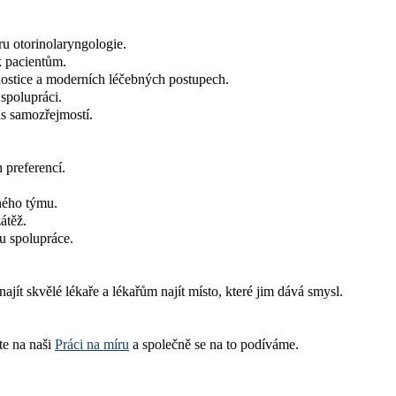
ru otorinolaryngologie.
k pacientům.
gnostice a moderních léčebných postupech.
spolupráci.
ás samozřejmostí.
 preferencí.
ného týmu.
átěž.
u spolupráce.
t skvělé lékaře a lékařům najít místo, které jim dává smysl.
te na naši
Práci na míru
a společně se na to podíváme.