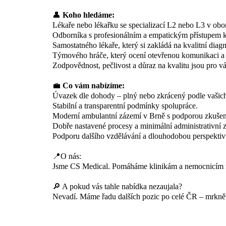
👤
Koho hledáme:
Lékaře nebo lékařku se specializací L2 nebo L3 v obo
Odborníka s profesionálním a empatickým přístupem 
Samostatného lékaře, který si zakládá na kvalitní dia
Týmového hráče, který ocení otevřenou komunikaci a 
Zodpovědnost, pečlivost a důraz na kvalitu jsou pro v
💼
Co vám nabízíme:
Úvazek dle dohody – plný nebo zkrácený podle vašich
Stabilní a transparentní podmínky spolupráce.
Moderní ambulantní zázemí v Brně s podporou zkuše
Dobře nastavené procesy a minimální administrativní z
Podporu dalšího vzdělávání a dlouhodobou perspektiv
📍O nás:
Jsme CS Medical. Pomáháme klinikám a nemocnicím nají
🔎 A pokud vás tahle nabídka nezaujala?
Nevadí. Máme řadu dalších pozic po celé ČR – mrkně