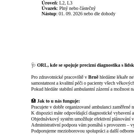
Úroveň
: L2, L3
Úvazek
:
Plný nebo částečný
Nástup
: 01. 09. 2026 nebo dle dohody
🩺
ORL, kde se spojuje precizní diagnostika s lid
Pro zdravotnické pracoviště v
Brně
hledáme lékaře neb
samostatnost a kvalitní péči o pacienty všech věkových
Pokud hledáte stabilní ambulantní zázemí a možnost nas
🏥
Jak to u nás funguje:
Pracujete v dobře organizované ambulanci zaměřené 
K dispozici máte odpovídající diagnostické vybavení 
Objednávkový systém umožňuje efektivní plánování vyš
Administrativní podpora vám pomáhá s provozem – vy 
Podporujeme mezioborovou spolupráci a další odbornou