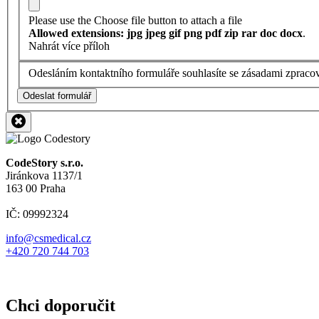
Please use the Choose file button to attach a file
Allowed extensions: jpg jpeg gif png pdf zip rar doc docx
.
Nahrát více příloh
Odesláním kontaktního formuláře souhlasíte se zásadami zpraco
Odeslat formulář
CodeStory s.r.o.
Jiránkova 1137/1
163 00 Praha
IČ: 09992324
info@csmedical.cz
+420 720 744 703
Chci doporučit