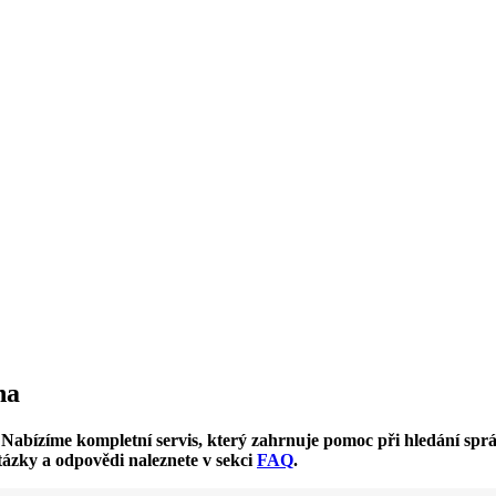
ha
? Nabízíme kompletní servis, který zahrnuje pomoc při hledání s
otázky a odpovědi naleznete v sekci
FAQ
.