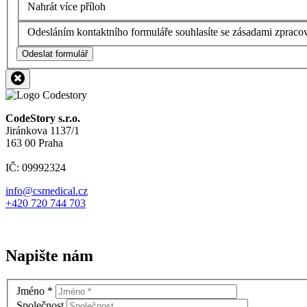
Nahrát více příloh
Odesláním kontaktního formuláře souhlasíte se zásadami zpraco
Odeslat formulář
CodeStory s.r.o.
Jiránkova 1137/1
163 00 Praha
IČ: 09992324
info@csmedical.cz
+420 720 744 703
Napište nám
Jméno
*
Společnost