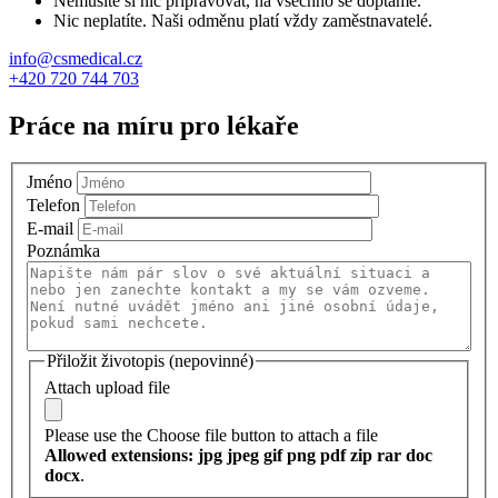
Nemusíte si nic připravovat, na všechno se doptáme.
Nic neplatíte. Naši odměnu platí vždy zaměstnavatelé.
info@csmedical.cz
+420 720 744 703
Práce na míru pro lékaře
Jméno
Telefon
E-mail
Poznámka
Přiložit životopis (nepovinné)
Attach upload file
Please use the Choose file button to attach a file
Allowed extensions: jpg jpeg gif png pdf zip rar doc
docx
.