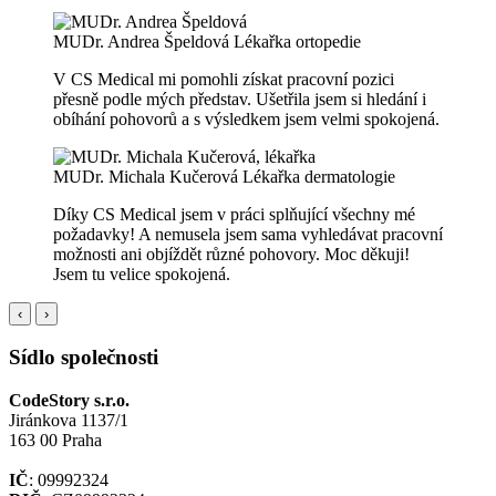
MUDr. Andrea Špeldová
Lékařka ortopedie
V CS Medical mi pomohli získat pracovní pozici
přesně podle mých představ. Ušetřila jsem si hledání i
obíhání pohovorů a s výsledkem jsem velmi spokojená.
MUDr. Michala Kučerová
Lékařka dermatologie
Díky CS Medical jsem v práci splňující všechny mé
požadavky! A nemusela jsem sama vyhledávat pracovní
možnosti ani objíždět různé pohovory. Moc děkuji!
Jsem tu velice spokojená.
‹
›
Sídlo společnosti
CodeStory s.r.o.
Jiránkova 1137/1
163 00 Praha
IČ
: 09992324