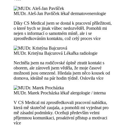
MUDr. Aleš-Jan Pavlíček
lékař dermatovenerologie
Díky CS Medical jsem se dostal k pracovní příležitosti,
o které bych se jinak vůbec nedozvěděl. Pomohli mi
nejen s informací o samotném místě, ale i se
zprostředkováním kontaktu, což celý proces
více
MUDr. Kristýna Bajcurová
Lékařka radiologie
Nechtěla jsem na rodičovské úplně ztratit kontakt s
oborem, ale zároveň jsem věděla, že moje časové
možnosti jsou omezené. Hledala jsem něco kousek od
domova, ideálně na pár hodin týdně. Oslovila
více
MUDr. Marek Procházka
lékař alergologie / interna
V CS Medical mi zprostředkovali pracovní nabídku,
která mě skutečně zaujala, a pomohli mi vyjednat pro
mě zásadní podmínky. Oceňuji především velmi
příjemnou komunikaci, proaktivní přístup a motivaci
více