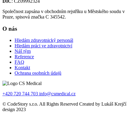
DIČ
: CZ09992324
Společnost zapsána v obchodním rejstříku u Městského soudu v
Praze, spisová značka C 345542.
O nás
Hledám zdravotnický personál
Hledám práci ve zdravotnictví
Náš tým
Reference
FAQ
Kontakt
Ochrana osobních údajů
+420 720 744 703
info@csmedical.cz
© CodeStory s.r.o. All Rights Reserved Created by Lukáš Krejčí
design 2023