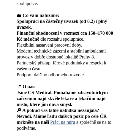
spolupráce.
💼
Co vám nabízíme:
Spolupráci na částečný úvazek (od 0,2)
i
plný
úvazek
.
Finanční ohodnocení v rozmezí cca 150–170 000
Kč měsíčně
dle rozsahu spolupráce.
Flexibilní nastavení pracovní doby.
Moderní technické zázemí a stabilní ambulantní
provoz v dobře dostupné lokalitě Prahy 8.
Partnerský přístup, férové podmínky a respekt k
vašemu času.
Podporu dalšího odborného rozvoje.
📍
O nás:
Jsme CS Medical. Pomáháme zdravotnickým
zařízením najít skvělé lékaře a lékařům najít
místo, které jim dává smysl.
🔎 A pokud vás tahle nabídka nezaujala?
Nevadí. Máme řadu dalších pozic po celé ČR –
mrkněte na naši
Práci na míru
a společně se na to
podíváme.