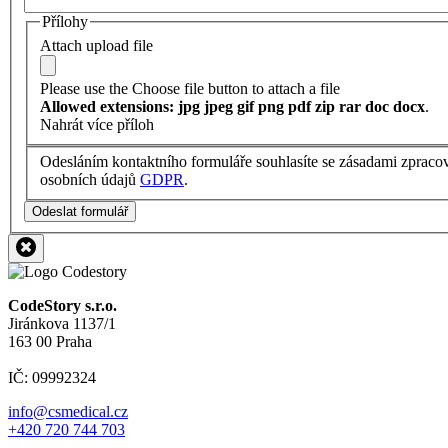
Přílohy
Attach upload file
Please use the Choose file button to attach a file
Allowed extensions: jpg jpeg gif png pdf zip rar doc docx
.
Nahrát více příloh
Odesláním kontaktního formuláře souhlasíte se zásadami zpraco
osobních údajů
GDPR
.
Odeslat formulář
CodeStory s.r.o.
Jiránkova 1137/1
163 00 Praha
IČ: 09992324
info@csmedical.cz
+420 720 744 703