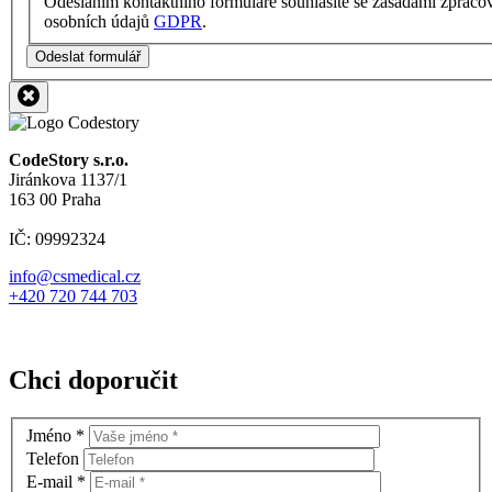
Odesláním kontaktního formuláře souhlasíte se zásadami zpraco
osobních údajů
GDPR
.
Odeslat formulář
CodeStory s.r.o.
Jiránkova 1137/1
163 00 Praha
IČ: 09992324
info@csmedical.cz
+420 720 744 703
Chci doporučit
Jméno
*
Telefon
E-mail
*