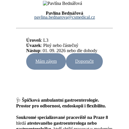
Pavlína Bednářová
pavlina.bednarova@csmedical.cz
Úroveň
: L3
Úvazek
:
Plný nebo částečný
Nástup
: 01. 09. 2026 nebo dle dohody
Mám zájem
Doporučit
🩺
Špičková ambulantní gastroenterologie.
Prostor pro odbornost, endoskopii i flexibilitu.
Soukromé specializované pracoviště na Praze 8
hledá
atestovaného gastroenterologa nebo
gastroenteroložku
, kteří chtějí pracovat v moderním