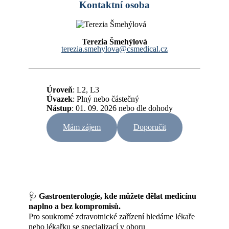
Kontaktní osoba
Terezia Šmehýlová
terezia.smehylova@csmedical.cz
Úroveň
: L2, L3
Úvazek
:
Plný nebo částečný
Nástup
: 01. 09. 2026 nebo dle dohody
Mám zájem
Doporučit
🩺
Gastroenterologie, kde můžete dělat medicínu
naplno a bez kompromisů.
Pro soukromé zdravotnické zařízení hledáme lékaře
nebo lékařku se specializací v oboru