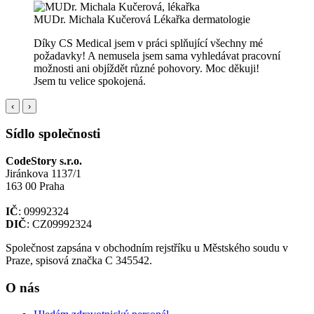
MUDr. Michala Kučerová
Lékařka dermatologie
Díky CS Medical jsem v práci splňující všechny mé
požadavky! A nemusela jsem sama vyhledávat pracovní
možnosti ani objíždět různé pohovory. Moc děkuji!
Jsem tu velice spokojená.
‹
›
Sídlo společnosti
CodeStory s.r.o.
Jiránkova 1137/1
163 00 Praha
IČ
: 09992324
DIČ
: CZ09992324
Společnost zapsána v obchodním rejstříku u Městského soudu v
Praze, spisová značka C 345542.
O nás