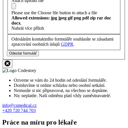
Attach upload file
Please use the Choose file button to attach a file
Allowed extensions: jpg jpeg gif png pdf zip rar doc
docx
.
Nahrát více příloh
Odesláním kontaktního formuláře souhlasíte se zásadami
zpracování osobních údajů
GDPR
.
Odeslat formulář
Ozveme se vám do 24 hodin od odeslání formuláře.
Domluvíme si online schůzku nebo osobní setkání.
Nemusíte si nic připravovat, na všechno se doptáme.
Nic neplatíte. Naši odměnu platí vždy zaměstnavatelé.
info@csmedical.cz
+420 720 744 703
Práce na míru pro lékaře