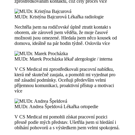
zprostředkováním kontaktu, což celý proces
více
MUDr. Kristýna Bajcurová
Lékařka radiologie
Nechtěla jsem na rodičovské úplně ztratit kontakt s
oborem, ale zároveň jsem věděla, že moje časové
možnosti jsou omezené. Hledala jsem něco kousek od
domova, ideálně na pár hodin týdně. Oslovila
více
MUDr. Marek Procházka
lékař alergologie / interna
V CS Medical mi zprostředkovali pracovní nabídku,
která mě skutečně zaujala, a pomohli mi vyjednat pro
mě zásadní podmínky. Oceňuji především velmi
příjemnou komunikaci, proaktivní přístup a motivaci
více
MUDr. Andrea Špeldová
Lékařka ortopedie
V CS Medical mi pomohli získat pracovní pozici
přesně podle mých představ. Ušetřila jsem si hledání i
obíhání pohovorů a s výsledkem jsem velmi spokojená.