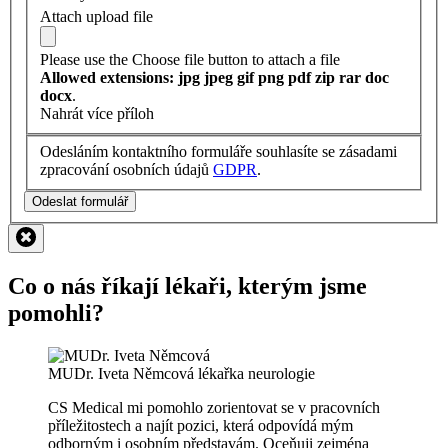
Attach upload file
Please use the Choose file button to attach a file
Allowed extensions: jpg jpeg gif png pdf zip rar doc
docx
.
Nahrát více příloh
Odesláním kontaktního formuláře souhlasíte se zásadami
zpracování osobních údajů
GDPR
.
Odeslat formulář
Co o nás říkají lékaři, kterým jsme
pomohli?
MUDr. Iveta Němcová
lékařka neurologie
CS Medical mi pomohlo zorientovat se v pracovních
příležitostech a najít pozici, která odpovídá mým
odborným i osobním představám. Oceňuji zejména