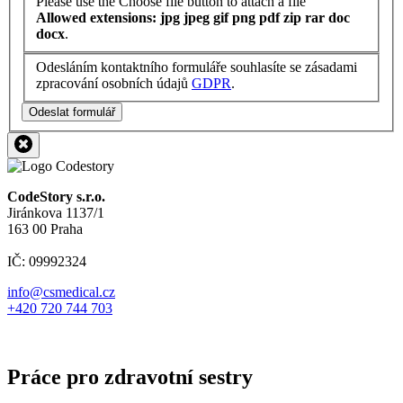
Please use the Choose file button to attach a file
Allowed extensions: jpg jpeg gif png pdf zip rar doc
docx
.
Odesláním kontaktního formuláře souhlasíte se zásadami
zpracování osobních údajů
GDPR
.
Odeslat formulář
CodeStory s.r.o.
Jiránkova 1137/1
163 00 Praha
IČ: 09992324
info@csmedical.cz
+420 720 744 703
Práce pro zdravotní sestry