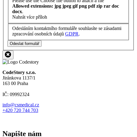
Please use the Choose file button to attach a file
Allowed extensions: jpg jpeg gif png pdf zip rar doc
docx
.
Nahrát více příloh
Odesláním kontaktního formuláře souhlasíte se zásadami
zpracování osobních údajů
GDPR
.
Odeslat formulář
CodeStory s.r.o.
Jiránkova 1137/1
163 00 Praha
IČ: 09992324
info@csmedical.cz
+420 720 744 703
Napište nám