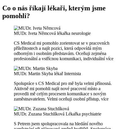
Co o nás říkají lékaři, kterým jsme
pomohli?
MUDr. Iveta Němcová
lékařka neurologie
CS Medical mi pomohlo zorientovat se v pracovních
příležitostech a najít pozici, která odpovídá mým
odborným i osobním představám. Oceňuji zejména
profesionální a vstřícnou komunikaci, individuální
více
MUDr. Martin Skyba
lékař Internista
Spolupráce s CS Medical pro mě byla velmi přínosná.
Aktivně mi pomohli najít nové pracovní místo a
provedli mě celým procesem komunikace s novým
zaměstnavatelem. Velmi oceňuji osobní přístup,
více
MUDr. Zuzana Stuchlíková
Lékařka psychiatrie
S Petrem jsem spolupracovala na hledání nového
zaměstnání při plánované změně bydliště. Spolupráce