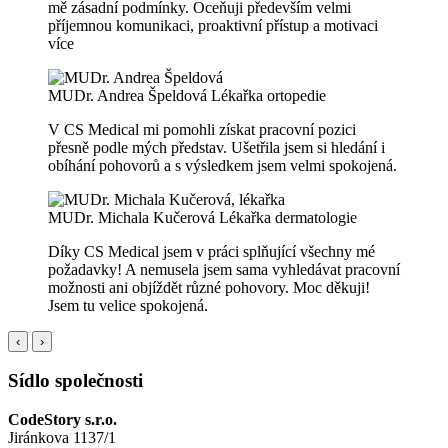
mě zásadní podmínky. Oceňuji především velmi
příjemnou komunikaci, proaktivní přístup a motivaci
více
MUDr. Andrea Špeldová
Lékařka ortopedie
V CS Medical mi pomohli získat pracovní pozici
přesně podle mých představ. Ušetřila jsem si hledání i
obíhání pohovorů a s výsledkem jsem velmi spokojená.
MUDr. Michala Kučerová
Lékařka dermatologie
Díky CS Medical jsem v práci splňující všechny mé
požadavky! A nemusela jsem sama vyhledávat pracovní
možnosti ani objíždět různé pohovory. Moc děkuji!
Jsem tu velice spokojená.
‹
›
Sídlo společnosti
CodeStory s.r.o.
Jiránkova 1137/1