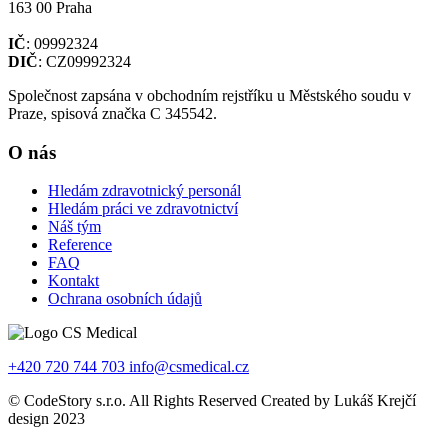
163 00 Praha
IČ
: 09992324
DIČ
: CZ09992324
Společnost zapsána v obchodním rejstříku u Městského soudu v
Praze, spisová značka C 345542.
O nás
Hledám zdravotnický personál
Hledám práci ve zdravotnictví
Náš tým
Reference
FAQ
Kontakt
Ochrana osobních údajů
+420 720 744 703
info@csmedical.cz
© CodeStory s.r.o. All Rights Reserved Created by Lukáš Krejčí
design 2023