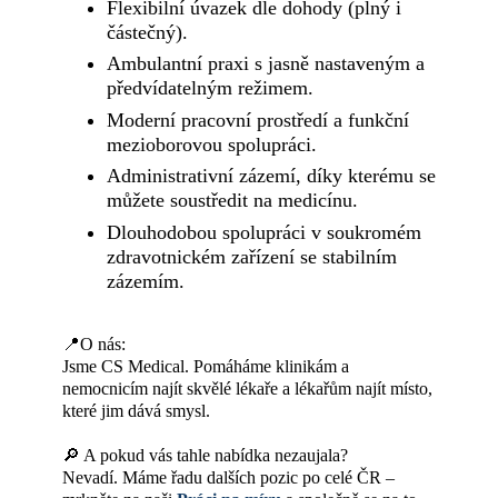
Flexibilní úvazek dle dohody (plný i
částečný).
Ambulantní praxi s jasně nastaveným a
předvídatelným režimem.
Moderní pracovní prostředí a funkční
mezioborovou spolupráci.
Administrativní zázemí, díky kterému se
můžete soustředit na medicínu.
Dlouhodobou spolupráci v soukromém
zdravotnickém zařízení se stabilním
zázemím.
📍O nás:
Jsme CS Medical. Pomáháme klinikám a
nemocnicím najít skvělé lékaře a lékařům najít místo,
které jim dává smysl.
🔎 A pokud vás tahle nabídka nezaujala?
Nevadí. Máme řadu dalších pozic po celé ČR –