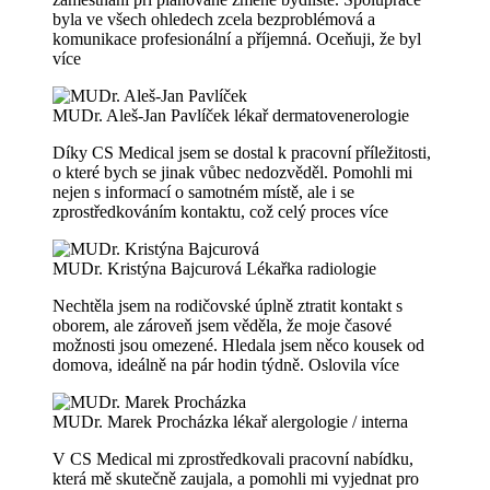
byla ve všech ohledech zcela bezproblémová a
komunikace profesionální a příjemná. Oceňuji, že byl
více
MUDr. Aleš-Jan Pavlíček
lékař dermatovenerologie
Díky CS Medical jsem se dostal k pracovní příležitosti,
o které bych se jinak vůbec nedozvěděl. Pomohli mi
nejen s informací o samotném místě, ale i se
zprostředkováním kontaktu, což celý proces
více
MUDr. Kristýna Bajcurová
Lékařka radiologie
Nechtěla jsem na rodičovské úplně ztratit kontakt s
oborem, ale zároveň jsem věděla, že moje časové
možnosti jsou omezené. Hledala jsem něco kousek od
domova, ideálně na pár hodin týdně. Oslovila
více
MUDr. Marek Procházka
lékař alergologie / interna
V CS Medical mi zprostředkovali pracovní nabídku,
která mě skutečně zaujala, a pomohli mi vyjednat pro