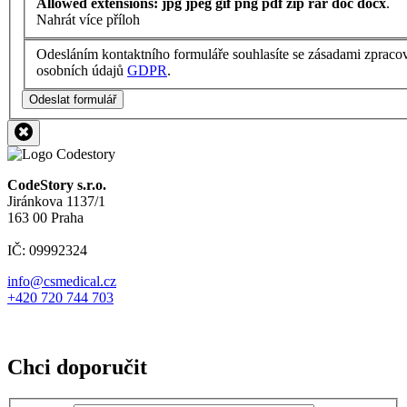
Allowed extensions: jpg jpeg gif png pdf zip rar doc docx
.
Nahrát více příloh
Odesláním kontaktního formuláře souhlasíte se zásadami zpraco
osobních údajů
GDPR
.
Odeslat formulář
CodeStory s.r.o.
Jiránkova 1137/1
163 00 Praha
IČ: 09992324
info@csmedical.cz
+420 720 744 703
Chci doporučit