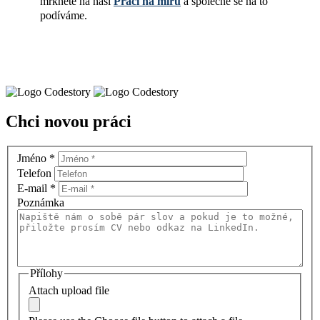
mrkněte na naši
Práci na míru
a společně se na to
podíváme.
Chci novou práci
Jméno
*
Telefon
E-mail
*
Poznámka
Přílohy
Attach upload file