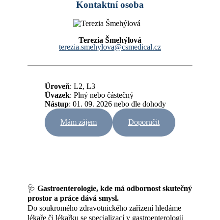
Kontaktní osoba
Terezia Šmehýlová
terezia.smehylova@csmedical.cz
Úroveň
: L2, L3
Úvazek
:
Plný nebo částečný
Nástup
: 01. 09. 2026 nebo dle dohody
Mám zájem
Doporučit
🩺
Gastroenterologie, kde má odbornost skutečný
prostor a práce dává smysl.
Do soukromého zdravotnického zařízení hledáme
lékaře či lékařku se specializací v gastroenterologii