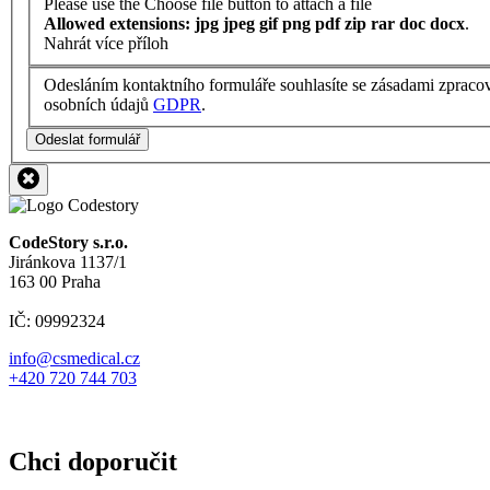
Please use the Choose file button to attach a file
Allowed extensions: jpg jpeg gif png pdf zip rar doc docx
.
Nahrát více příloh
Odesláním kontaktního formuláře souhlasíte se zásadami zpraco
osobních údajů
GDPR
.
Odeslat formulář
CodeStory s.r.o.
Jiránkova 1137/1
163 00 Praha
IČ: 09992324
info@csmedical.cz
+420 720 744 703
Chci doporučit