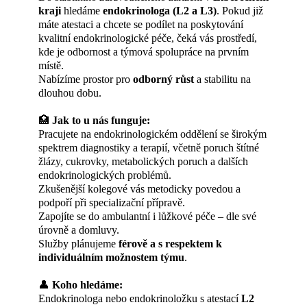
kraji
hledáme
endokrinologa (L2 a L3)
. Pokud již
máte atestaci a chcete se podílet na poskytování
kvalitní endokrinologické péče, čeká vás prostředí,
kde je odbornost a týmová spolupráce na prvním
místě.
Nabízíme prostor pro
odborný růst
a stabilitu na
dlouhou dobu.
🏥
Jak to u nás funguje:
Pracujete na endokrinologickém oddělení se širokým
spektrem diagnostiky a terapií, včetně poruch štítné
žlázy, cukrovky, metabolických poruch a dalších
endokrinologických problémů.
Zkušenější kolegové vás metodicky povedou a
podpoří při specializační přípravě.
Zapojíte se do ambulantní i lůžkové péče – dle své
úrovně a domluvy.
Služby plánujeme
férově a s respektem k
individuálním možnostem týmu
.
👤
Koho hledáme:
Endokrinologa nebo endokrinoložku s atestací
L2