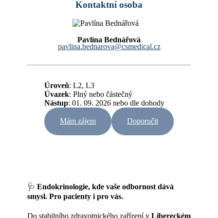
Kontaktní osoba
Pavlína Bednářová
pavlina.bednarova@csmedical.cz
Úroveň
: L2, L3
Úvazek
:
Plný nebo částečný
Nástup
: 01. 09. 2026 nebo dle dohody
Mám zájem
Doporučit
🩺
Endokrinologie, kde vaše odbornost dává
smysl. Pro pacienty i pro vás.
Do stabilního zdravotnického zařízení v
Libereckém