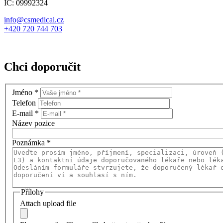
IČ: 09992324
info@csmedical.cz
+420 720 744 703
Chci doporučit
Jméno
*
Telefon
E-mail
*
Název pozice
Poznámka
*
Přílohy
Attach upload file