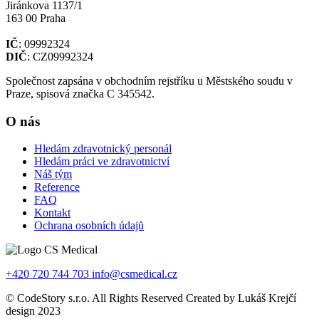
Jiránkova 1137/1
163 00 Praha
IČ
: 09992324
DIČ
: CZ09992324
Společnost zapsána v obchodním rejstříku u Městského soudu v
Praze, spisová značka C 345542.
O nás
Hledám zdravotnický personál
Hledám práci ve zdravotnictví
Náš tým
Reference
FAQ
Kontakt
Ochrana osobních údajů
+420 720 744 703
info@csmedical.cz
© CodeStory s.r.o. All Rights Reserved Created by Lukáš Krejčí
design 2023