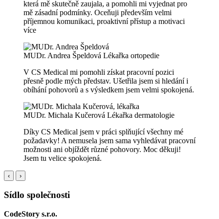
která mě skutečně zaujala, a pomohli mi vyjednat pro
mě zásadní podmínky. Oceňuji především velmi
příjemnou komunikaci, proaktivní přístup a motivaci
více
MUDr. Andrea Špeldová
Lékařka ortopedie
V CS Medical mi pomohli získat pracovní pozici
přesně podle mých představ. Ušetřila jsem si hledání i
obíhání pohovorů a s výsledkem jsem velmi spokojená.
MUDr. Michala Kučerová
Lékařka dermatologie
Díky CS Medical jsem v práci splňující všechny mé
požadavky! A nemusela jsem sama vyhledávat pracovní
možnosti ani objíždět různé pohovory. Moc děkuji!
Jsem tu velice spokojená.
‹
›
Sídlo společnosti
CodeStory s.r.o.