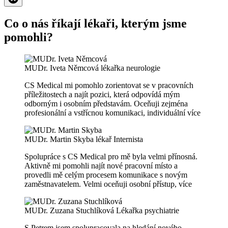
Co o nás říkají lékaři, kterým jsme
pomohli?
MUDr. Iveta Němcová
lékařka neurologie
CS Medical mi pomohlo zorientovat se v pracovních
příležitostech a najít pozici, která odpovídá mým
odborným i osobním představám. Oceňuji zejména
profesionální a vstřícnou komunikaci, individuální
více
MUDr. Martin Skyba
lékař Internista
Spolupráce s CS Medical pro mě byla velmi přínosná.
Aktivně mi pomohli najít nové pracovní místo a
provedli mě celým procesem komunikace s novým
zaměstnavatelem. Velmi oceňuji osobní přístup,
více
MUDr. Zuzana Stuchlíková
Lékařka psychiatrie
S Petrem jsem spolupracovala na hledání nového