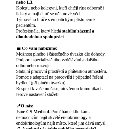
nebo L3
.
Kolegu nebo kolegyni, kteří chtějí růst odborně i
lidsky a mají chuť se učit nové věci.
Týmového hráče s empatickým přístupem k
pacientům.
Profesionála, který hledá
stabilní zázemí a
dlouhodobou spolupráci
.
💼
Co vám nabízíme:
Možnost plného i částečného úvazku dle dohody.
Podporu specializačního vzdělávání a dalšího
odborného rozvoje.
Stabilní pracovní prostředí a přátelskou atmosféru.
Pomoc s adaptací na pracovišti i případné řešení
bydlení (při plném úvazku).
Respekt k vašemu času, otevřenou komunikaci a
férové nastavení služeb.
📍O nás:
Jsme
CS Medical
. Pomáháme klinikám a
nemocnicím najít skvélé endokrinology a
endokrinologům najít místo, které jim dává smysl.
🔎
A pokud vás tahle nabídka nezaujala?