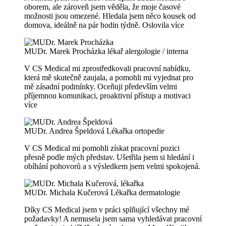
oborem, ale zároveň jsem věděla, že moje časové
možnosti jsou omezené. Hledala jsem něco kousek od
domova, ideálně na pár hodin týdně. Oslovila
více
MUDr. Marek Procházka
lékař alergologie / interna
V CS Medical mi zprostředkovali pracovní nabídku,
která mě skutečně zaujala, a pomohli mi vyjednat pro
mě zásadní podmínky. Oceňuji především velmi
příjemnou komunikaci, proaktivní přístup a motivaci
více
MUDr. Andrea Špeldová
Lékařka ortopedie
V CS Medical mi pomohli získat pracovní pozici
přesně podle mých představ. Ušetřila jsem si hledání i
obíhání pohovorů a s výsledkem jsem velmi spokojená.
MUDr. Michala Kučerová
Lékařka dermatologie
Díky CS Medical jsem v práci splňující všechny mé
požadavky! A nemusela jsem sama vyhledávat pracovní