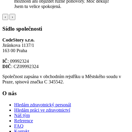
možnosti ani objíždět různé pohovory. Moc děkuji!
Jsem tu velice spokojená.
‹
›
Sídlo společnosti
CodeStory s.r.o.
Jiránkova 1137/1
163 00 Praha
IČ
: 09992324
DIČ
: CZ09992324
Společnost zapsána v obchodním rejstříku u Městského soudu v
Praze, spisová značka C 345542.
O nás
Hledám zdravotnický personál
Hledám práci ve zdravotnictví
Náš tým
Reference
FAQ
Kontakt