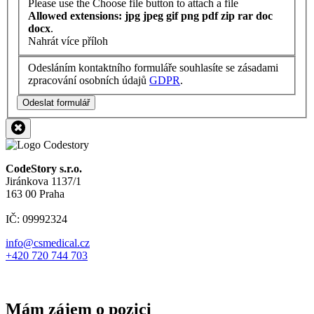
Please use the Choose file button to attach a file
Allowed extensions: jpg jpeg gif png pdf zip rar doc
docx
.
Nahrát více příloh
Odesláním kontaktního formuláře souhlasíte se zásadami
zpracování osobních údajů
GDPR
.
Odeslat formulář
CodeStory s.r.o.
Jiránkova 1137/1
163 00 Praha
IČ: 09992324
info@csmedical.cz
+420 720 744 703
Mám zájem o pozici