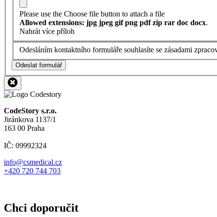
Please use the Choose file button to attach a file
Allowed extensions: jpg jpeg gif png pdf zip rar doc docx
.
Nahrát více příloh
Odesláním kontaktního formuláře souhlasíte se zásadami zpraco
Odeslat formulář
CodeStory s.r.o.
Jiránkova 1137/1
163 00 Praha
IČ: 09992324
info@csmedical.cz
+420 720 744 703
Chci doporučit