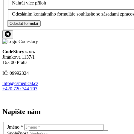
Nahrát více příloh
Odesláním kontaktního formuláře souhlasíte se zásadami zpraco
Odeslat formulář
CodeStory s.r.o.
Jiránkova 1137/1
163 00 Praha
IČ: 09992324
info@csmedical.cz
+420 720 744 703
Napište nám
Jméno
*
Společnost