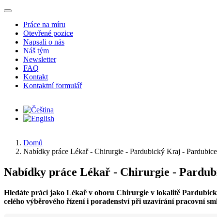
Přejít k hlavnímu obsahu
Práce na míru
Otevřené pozice
Napsali o nás
Náš tým
Newsletter
FAQ
Kontakt
Kontaktní formulář
Domů
Nabídky práce Lékař - Chirurgie - Pardubický Kraj - Pardubice
Nabídky práce Lékař - Chirurgie - Pardub
Hledáte práci jako Lékař v oboru Chirurgie v lokalitě Pardubic
celého výběrového řízení i poradenství při uzavírání pracovní sm