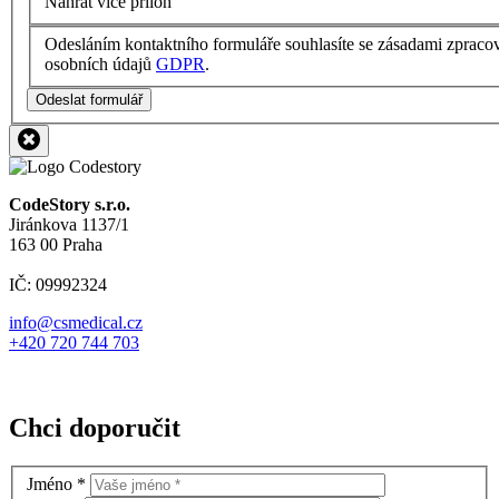
Nahrát více příloh
Odesláním kontaktního formuláře souhlasíte se zásadami zpraco
osobních údajů
GDPR
.
Odeslat formulář
CodeStory s.r.o.
Jiránkova 1137/1
163 00 Praha
IČ: 09992324
info@csmedical.cz
+420 720 744 703
Chci doporučit
Jméno
*