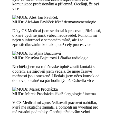
komunikace profesionální a příjemná. Oceňuji, že byl
více
MUDr. Aleš-Jan Pavlíček
lékař dermatovenerologie
Díky CS Medical jsem se dostal k pracovní příležitosti,
o které bych se jinak vůbec nedozvěděl. Pomohli mi
nejen s informací o samotném místě, ale i se
zprostředkováním kontaktu, což celý proces
více
MUDr. Kristýna Bajcurová
Lékařka radiologie
Nechtěla jsem na rodičovské úplně ztratit kontakt s
oborem, ale zároveň jsem věděla, že moje časové
možnosti jsou omezené. Hledala jsem něco kousek od
domova, ideálně na pár hodin týdně. Oslovila
více
MUDr. Marek Procházka
lékař alergologie / interna
V CS Medical mi zprostředkovali pracovní nabídku,
která mě skutečně zaujala, a pomohli mi vyjednat pro
mě zásadní podmínky. Oceňuji především velmi