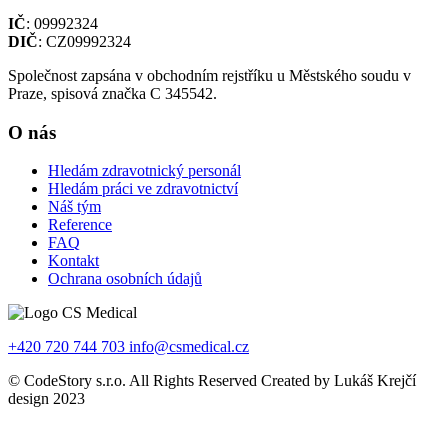
IČ
: 09992324
DIČ
: CZ09992324
Společnost zapsána v obchodním rejstříku u Městského soudu v
Praze, spisová značka C 345542.
O nás
Hledám zdravotnický personál
Hledám práci ve zdravotnictví
Náš tým
Reference
FAQ
Kontakt
Ochrana osobních údajů
+420 720 744 703
info@csmedical.cz
© CodeStory s.r.o. All Rights Reserved Created by Lukáš Krejčí
design 2023