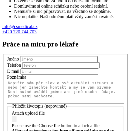
Ozveme se vám do 24 hodin od odeslání formuláře.
Domluvíme si online schůzku nebo osobní setkání.
Nemusíte si nic připravovat, na všechno se doptáme.
Nic neplatíte. Naši odměnu platí vždy zaměstnavatelé.
info@csmedical.cz
+420 720 744 703
Práce na míru pro lékaře
Jméno
Telefon
E-mail
Poznámka
Přiložit životopis (nepovinné)
Attach upload file
Please use the Choose file button to attach a file
Allowed extensions: jpg jpeg gif png pdf zip rar doc