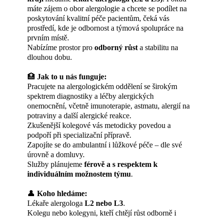
máte zájem o obor alergologie a chcete se podílet na
poskytování kvalitní péče pacientům, čeká vás
prostředí, kde je odbornost a týmová spolupráce na
prvním místě.
Nabízíme prostor pro
odborný růst
a stabilitu na
dlouhou dobu.
🏥
Jak to u nás funguje:
Pracujete na alergologickém oddělení se širokým
spektrem diagnostiky a léčby alergických
onemocnění, včetně imunoterapie, astmatu, alergií na
potraviny a další alergické reakce.
Zkušenější kolegové vás metodicky povedou a
podpoří při specializační přípravě.
Zapojíte se do ambulantní i lůžkové péče – dle své
úrovně a domluvy.
Služby plánujeme
férově a s respektem k
individuálním možnostem týmu
.
👤
Koho hledáme:
Lékaře alergologa
L2 nebo L3
.
Kolegu nebo kolegyni, kteří chtějí růst odborně i