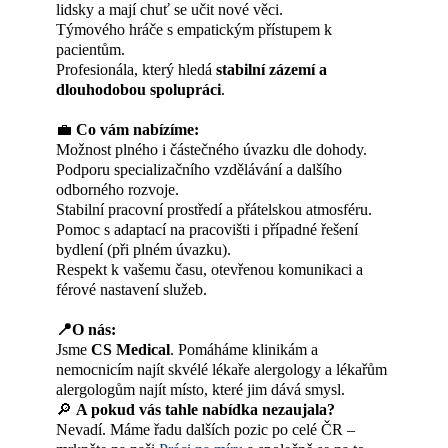
lidsky a mají chuť se učit nové věci.
Týmového hráče s empatickým přístupem k
pacientům.
Profesionála, který hledá
stabilní zázemí a
dlouhodobou spolupráci
.
💼
Co vám nabízíme:
Možnost plného i částečného úvazku dle dohody.
Podporu specializačního vzdělávání a dalšího
odborného rozvoje.
Stabilní pracovní prostředí a přátelskou atmosféru.
Pomoc s adaptací na pracovišti i případné řešení
bydlení (při plném úvazku).
Respekt k vašemu času, otevřenou komunikaci a
férové nastavení služeb.
📍O nás:
Jsme
CS Medical
. Pomáháme klinikám a
nemocnicím najít skvélé lékaře alergology a lékařům
alergologům najít místo, které jim dává smysl.
🔎
A pokud vás tahle nabídka nezaujala?
Nevadí. Máme řadu dalších pozic po celé ČR –