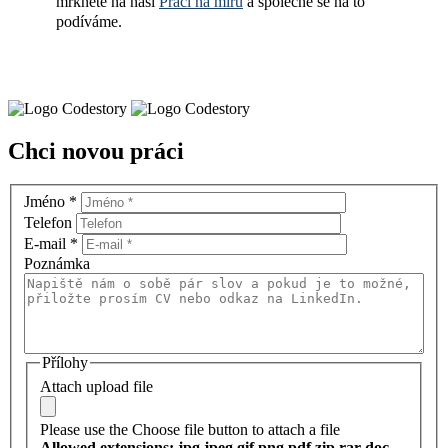
mrkněte na naši
Práci na míru
a společně se na to
podíváme.
Chci novou práci
Jméno
*
Telefon
E-mail
*
Poznámka
Přílohy
Attach upload file
Please use the Choose file button to attach a file
Allowed extensions: jpg jpeg gif png pdf zip rar doc