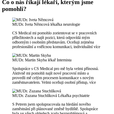
Co o nás říkají lékaři, kterým jsme
pomohli?
MUDr. Iveta Němcová
lékařka neurologie
CS Medical mi pomohlo zorientovat se v pracovních
příležitostech a najít pozici, která odpovídá mým
odborným i osobním představám. Oceňuji zejména
profesionální a vstřícnou komunikaci, individuální
více
MUDr. Martin Skyba
lékař Internista
Spolupráce s CS Medical pro mě byla velmi přínosná.
Aktivně mi pomohli najít nové pracovní místo a
provedli mě celým procesem komunikace s novým
zaměstnavatelem. Velmi oceňuji osobní přístup,
více
MUDr. Zuzana Stuchlíková
Lékařka psychiatrie
S Petrem jsem spolupracovala na hledání nového
zaměstnání při plánované změně bydliště. Spolupráce
byla ve všech ohledech zcela bezproblémová a