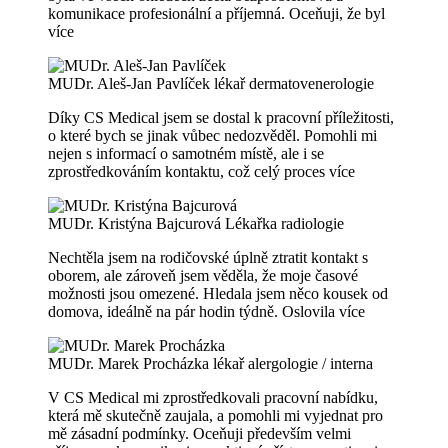
komunikace profesionální a příjemná. Oceňuji, že byl
více
MUDr. Aleš-Jan Pavlíček
lékař dermatovenerologie
Díky CS Medical jsem se dostal k pracovní příležitosti,
o které bych se jinak vůbec nedozvěděl. Pomohli mi
nejen s informací o samotném místě, ale i se
zprostředkováním kontaktu, což celý proces
více
MUDr. Kristýna Bajcurová
Lékařka radiologie
Nechtěla jsem na rodičovské úplně ztratit kontakt s
oborem, ale zároveň jsem věděla, že moje časové
možnosti jsou omezené. Hledala jsem něco kousek od
domova, ideálně na pár hodin týdně. Oslovila
více
MUDr. Marek Procházka
lékař alergologie / interna
V CS Medical mi zprostředkovali pracovní nabídku,
která mě skutečně zaujala, a pomohli mi vyjednat pro
mě zásadní podmínky. Oceňuji především velmi