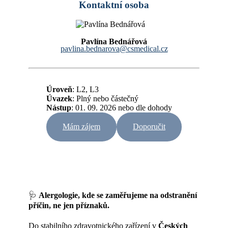
Kontaktní osoba
Pavlína Bednářová
pavlina.bednarova@csmedical.cz
Úroveň
: L2, L3
Úvazek
:
Plný nebo částečný
Nástup
: 01. 09. 2026 nebo dle dohody
Mám zájem
Doporučit
🩺
Alergologie, kde se zaměřujeme na odstranění
příčin, ne jen příznaků.
Do stabilního zdravotnického zařízení v
Českých