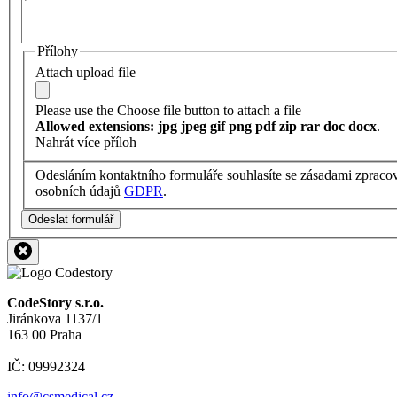
Přílohy
Attach upload file
Please use the Choose file button to attach a file
Allowed extensions: jpg jpeg gif png pdf zip rar doc docx
.
Nahrát více příloh
Odesláním kontaktního formuláře souhlasíte se zásadami zpraco
osobních údajů
GDPR
.
Odeslat formulář
CodeStory s.r.o.
Jiránkova 1137/1
163 00 Praha
IČ: 09992324
info@csmedical.cz