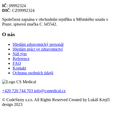
IČ
: 09992324
DIČ
: CZ09992324
Společnost zapsána v obchodním rejstříku u Městského soudu v
Praze, spisová značka C 345542.
O nás
Hledám zdravotnický personál
Hledám práci ve zdravotnictví
Náš tým
Reference
FAQ
Kontakt
Ochrana osobních údajů
+420 720 744 703
info@csmedical.cz
© CodeStory s.r.o. All Rights Reserved Created by Lukáš Krejčí
design 2023