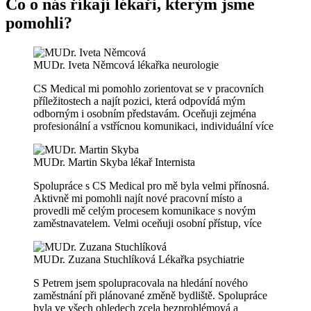
Co o nás říkají lékaři, kterým jsme
pomohli?
MUDr. Iveta Němcová
lékařka neurologie
CS Medical mi pomohlo zorientovat se v pracovních
příležitostech a najít pozici, která odpovídá mým
odborným i osobním představám. Oceňuji zejména
profesionální a vstřícnou komunikaci, individuální
více
MUDr. Martin Skyba
lékař Internista
Spolupráce s CS Medical pro mě byla velmi přínosná.
Aktivně mi pomohli najít nové pracovní místo a
provedli mě celým procesem komunikace s novým
zaměstnavatelem. Velmi oceňuji osobní přístup,
více
MUDr. Zuzana Stuchlíková
Lékařka psychiatrie
S Petrem jsem spolupracovala na hledání nového
zaměstnání při plánované změně bydliště. Spolupráce
byla ve všech ohledech zcela bezproblémová a