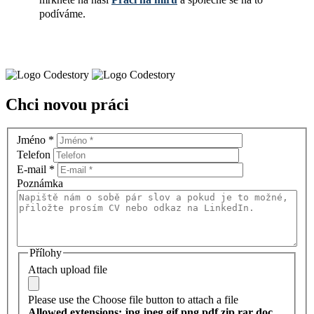
podíváme.
Chci novou práci
Jméno
*
Telefon
E-mail
*
Poznámka
Přílohy
Attach upload file
Please use the Choose file button to attach a file
Allowed extensions: jpg jpeg gif png pdf zip rar doc