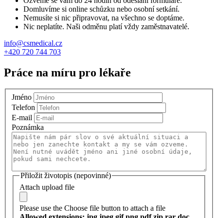
Ozveme se vám do 24 hodin od odeslání formuláře.
Domluvíme si online schůzku nebo osobní setkání.
Nemusíte si nic připravovat, na všechno se doptáme.
Nic neplatíte. Naši odměnu platí vždy zaměstnavatelé.
info@csmedical.cz
+420 720 744 703
Práce na míru pro lékaře
Jméno
Telefon
E-mail
Poznámka
Přiložit životopis (nepovinné)
Attach upload file
Please use the Choose file button to attach a file
Allowed extensions: jpg jpeg gif png pdf zip rar doc