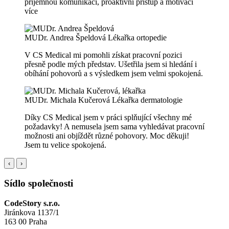
příjemnou komunikaci, proaktivní přístup a motivaci
více
MUDr. Andrea Špeldová
Lékařka ortopedie
V CS Medical mi pomohli získat pracovní pozici
přesně podle mých představ. Ušetřila jsem si hledání i
obíhání pohovorů a s výsledkem jsem velmi spokojená.
MUDr. Michala Kučerová
Lékařka dermatologie
Díky CS Medical jsem v práci splňující všechny mé
požadavky! A nemusela jsem sama vyhledávat pracovní
možnosti ani objíždět různé pohovory. Moc děkuji!
Jsem tu velice spokojená.
‹
›
Sídlo společnosti
CodeStory s.r.o.
Jiránkova 1137/1
163 00 Praha