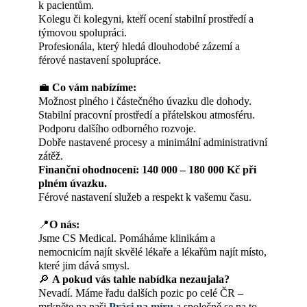
k pacientům.
Kolegu či kolegyni, kteří ocení stabilní prostředí a
týmovou spolupráci.
Profesionála, který hledá dlouhodobé zázemí a
férové nastavení spolupráce.
💼
Co vám nabízíme:
Možnost plného i částečného úvazku dle dohody.
Stabilní pracovní prostředí a přátelskou atmosféru.
Podporu dalšího odborného rozvoje.
Dobře nastavené procesy a minimální administrativní
zátěž.
Finanční ohodnocení: 140 000 – 180 000 Kč při
plném úvazku.
Férové nastavení služeb a respekt k vašemu času.
📍
O nás:
Jsme CS Medical. Pomáháme klinikám a
nemocnicím najít skvělé lékaře a lékařům najít místo,
které jim dává smysl.
🔎
A pokud vás tahle nabídka nezaujala?
Nevadí. Máme řadu dalších pozic po celé ČR –
mrkněte na naši
Práci na míru
a společně se na to