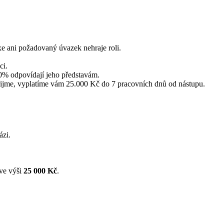
xe ani požadovaný úvazek nehraje roli.
ci.
0% odpovídají jeho představám.
ijme, vyplatíme vám 25.000 Kč do 7 pracovních dnů od nástupu.
ázi.
ve výši
25 000 Kč
.