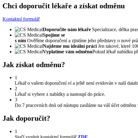
Chci doporučit lékaře a získat odměnu
Kontaktní formulář
Doporučíte nám lékaře
Specializace, délka pra
Spojíme se
s ním
Ověříme doporučení a zjistíme jeho představy o nové prá
Najdeme mu ideální práci
Jen takové, které 10
Vyplatíme vám odměnu
Pokud lékař nabídku př
Jak získat odměnu?
1
Lékař o vašem doporučení ví a ještě není evidován v naší datab
2
Lékař si vybere z nabídky a nastoupí do práce.
3
Do 7 pracovních dnů od nástupu zasíláme na váš účet odměnu 
Jak doporučit?
1
Stačí vyplnit kontaktní formulář
ZDE
.