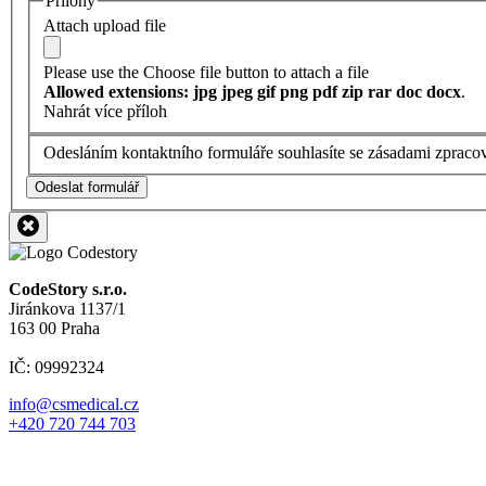
Přílohy
Attach upload file
Please use the Choose file button to attach a file
Allowed extensions: jpg jpeg gif png pdf zip rar doc docx
.
Nahrát více příloh
Odesláním kontaktního formuláře souhlasíte se zásadami zpraco
Odeslat formulář
CodeStory s.r.o.
Jiránkova 1137/1
163 00 Praha
IČ: 09992324
info@csmedical.cz
+420 720 744 703