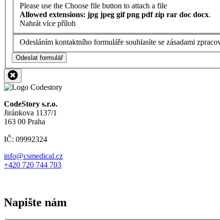
Please use the Choose file button to attach a file
Allowed extensions: jpg jpeg gif png pdf zip rar doc docx
.
Nahrát více příloh
Odesláním kontaktního formuláře souhlasíte se zásadami zpraco
Odeslat formulář
CodeStory s.r.o.
Jiránkova 1137/1
163 00 Praha
IČ: 09992324
info@csmedical.cz
+420 720 744 703
Napište nám